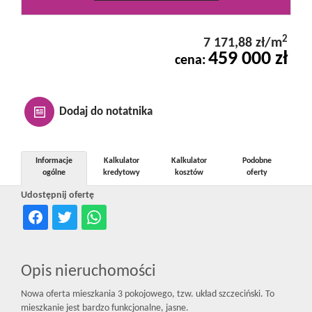
Kontakt
2
7 171,88 zł/m
459 000 zł
cena:
Notatnik
Oferty
Dodaj do notatnika
dla
Informacje
Kalkulator
Kalkulator
Podobne
ogólne
kredytowy
kosztów
oferty
Udostępnij ofertę
inwestora
RODO
Opis nieruchomości
Nowa oferta mieszkania 3 pokojowego, tzw. układ szczeciński. To
mieszkanie jest bardzo funkcjonalne, jasne.