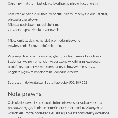
Ogromnym atutem jest układ, lokalizacja, piętro i duża loggia.
Lokalizacja: osiedle Hubala, w pobliżu sklepy, tereny zielone, szpital,
placówki oświatowe.
Miejsca postojowe: przed blokiem,
Zarządca: Spółdzielnia Przodownik
Mieszkanie zadbane, na bieżąco modernizowane.
Powierzchnia 64 m2, położenie : 2 p.
W pokojach ściany malowane, gładź, podłogi - mozaika dębowa.
Łazienka i wc po remoncie, wyposażona w kabinę prysznicową.
P.pokój przestronny z miejscem na przechowywanie rzeczy.
Loggia z pięknym widokiem na dorodne drzewa.
Zapraszam do kontaktu: Beata Kawaciuk 502 309 252
Nota prawna
Opis oferty zawarty na stronie internetowej sporządzany jest na
podstawie oględzin nieruchomości oraz informacji uzyskanych od
właściciela, może podlegać aktualizacji i nie stanowi oferty określonej