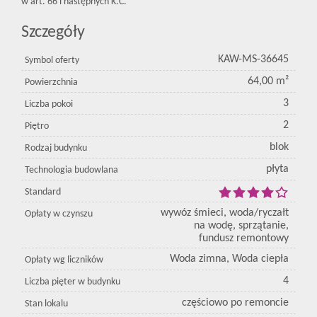
w art. 66 i następnych K.C.
Szczegóły
KAW-MS-36645
Symbol oferty
64,00 m²
Powierzchnia
3
Liczba pokoi
2
Piętro
blok
Rodzaj budynku
płyta
Technologia budowlana
Standard
wywóz śmieci, woda/ryczałt
Opłaty w czynszu
na wodę, sprzątanie,
fundusz remontowy
Woda zimna, Woda ciepła
Opłaty wg liczników
4
Liczba pięter w budynku
częściowo po remoncie
Stan lokalu