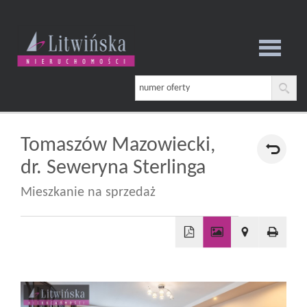
Strona
główna
Tomaszów Mazowiecki,
dr. Seweryna Sterlinga
O
Mieszkanie na sprzedaż
firmie
+
−
Oferta