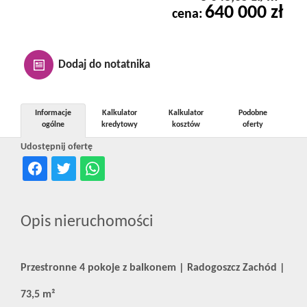
640 000 zł
Kontakt
cena:
Notatnik
Dodaj do notatnika
Oferty
Informacje
Kalkulator
Kalkulator
Podobne
ogólne
kredytowy
kosztów
oferty
Udostępnij ofertę
dla
inwestora
Opis nieruchomości
RODO
Przestronne 4 pokoje z balkonem | Radogoszcz Zachód |
73,5 m²