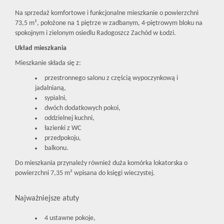
Na sprzedaż komfortowe i funkcjonalne mieszkanie o powierzchni
73,5 m², położone na 1 piętrze w zadbanym, 4-piętrowym bloku na
spokojnym i zielonym osiedlu Radogoszcz Zachód w Łodzi.
Układ mieszkania
Mieszkanie składa się z:
przestronnego salonu z częścią wypoczynkową i
jadalnianą,
sypialni,
dwóch dodatkowych pokoi,
oddzielnej kuchni,
łazienki z WC
przedpokoju,
balkonu.
Do mieszkania przynależy również duża komórka lokatorska o
powierzchni 7,35 m² wpisana do księgi wieczystej.
Najważniejsze atuty
4 ustawne pokoje,