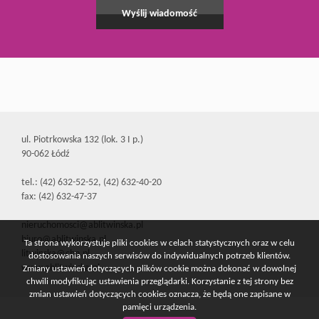
ul. Piotrkowska 132 (lok. 3 I p.)
90-062 Łódź
tel.: (42) 632-52-52, (42) 632-40-20
fax: (42) 632-47-37
nieruchomosci@ablitwinska.pl
biuro@ablitwinska.pl
Ta strona wykorzystuje pliki cookies w celach statystycznych oraz w celu
litwinska@cbn.pl
dostosowania naszych serwisów do indywidualnych potrzeb klientów.
www.ablitwinska.pl
Zmiany ustawień dotyczących plików cookie można dokonać w dowolnej
chwili modyfikując ustawienia przeglądarki. Korzystanie z tej strony bez
zmian ustawień dotyczących cookies oznacza, że będą one zapisane w
pamięci urządzenia.