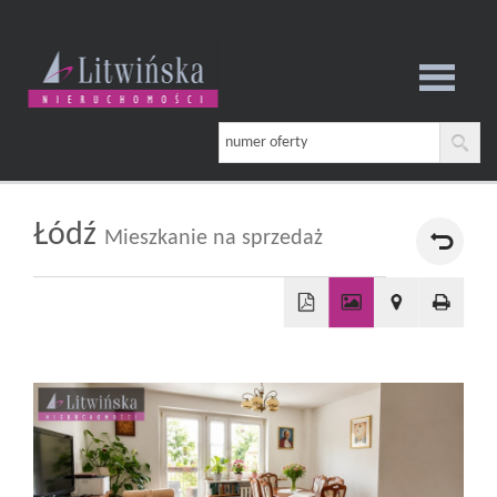
Strona
główna
Łódź
Mieszkanie na sprzedaż
O
+
firmie
−
Oferta