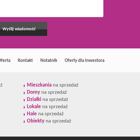
ferta
Kontakt
Notatnik
Oferty dla inwestora
ź
Mieszkania
na sprzedaż
Domy
na sprzedaż
Działki
na sprzedaż
Lokale
na sprzedaż
Hale
na sprzedaż
Obiekty
na sprzedaż