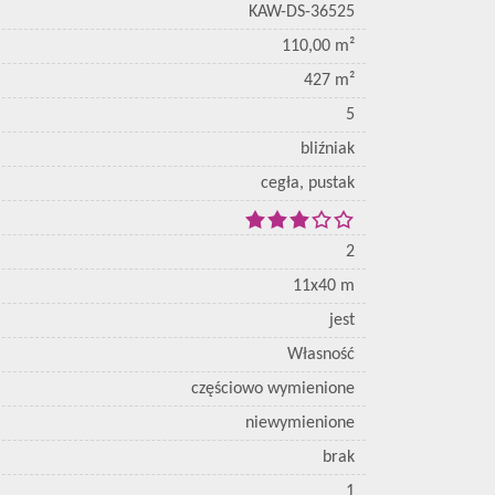
KAW-DS-36525
110,00 m²
427 m²
5
bliźniak
cegła, pustak
2
11x40 m
jest
Własność
częściowo wymienione
niewymienione
brak
1