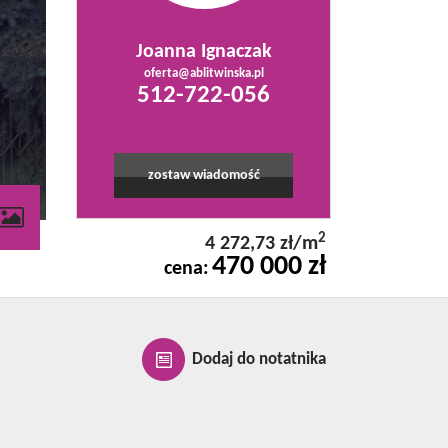
Joanna Ignaczak
oferta@ablitwinska.pl
512-722-056
zostaw wiadomość
contributors
2
4 272,73 zł/m
470 000 zł
cena:
Dodaj do notatnika