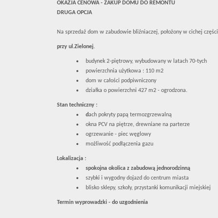
OKAZJA CENOWA - ZAKUP DOMU DO REMONTU
DRUGA OPCJA
Na sprzedaż dom w zabudowie bliźniaczej, położony w cichej czę
przy ul.Zielonej
.
budynek 2-piętrowy, wybudowany w latach 70-tych
powierzchnia użytkowa : 110 m2
dom w całości podpiwniczony
działka o powierzchni 427 m2 - ogrodzona.
Stan techniczny :
d
ach pokryty papą termozgrzewalną
okna PCV na piętrze, drewniane na parterze
ogrzewanie - piec węglowy
możliwość podłączenia gazu
Lokalizacja :
spokojna okolica z zabudową jednorodzinną
szybki i wygodny dojazd do centrum miasta
blisko sklepy, szkoły, przystanki komunikacji miejskiej
Termin wyprowadzki - do uzgodnienia