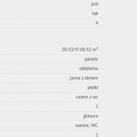
jest
tak
4
2
20/12/9/18/12 m
panele
oddzielna
jasna z oknem
płytki
razem z wc
1
glazura
wanna, WC
1