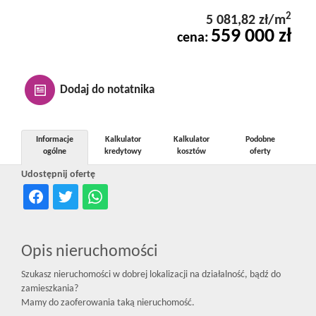
Kontakt
2
5 081,82 zł/m
559 000 zł
cena:
Notatnik
Dodaj do notatnika
Oferty
Informacje
Kalkulator
Kalkulator
Podobne
ogólne
kredytowy
kosztów
oferty
dla
Udostępnij ofertę
inwestora
Opis nieruchomości
RODO
Szukasz nieruchomości w dobrej lokalizacji na działalność, bądź do
zamieszkania?
Mamy do zaoferowania taką nieruchomość.