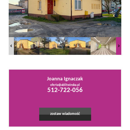
Mieszkania
Domy
Działki
Lokale
Joanna Ignaczak
oferta@ablitwinska.pl
512-722-056
Hale
Obiekty
zostaw wiadomość