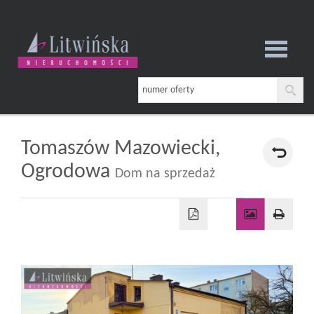
Strona
główna
Tomaszów Mazowiecki,
Ogrodowa
Dom na sprzedaż
O
firmie
Oferta