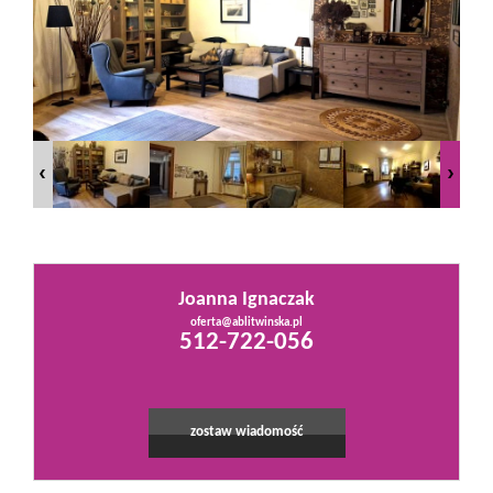
Mieszkania
Domy
Działki
Lokale
Joanna Ignaczak
oferta@ablitwinska.pl
512-722-056
Hale
Obiekty
zostaw wiadomość