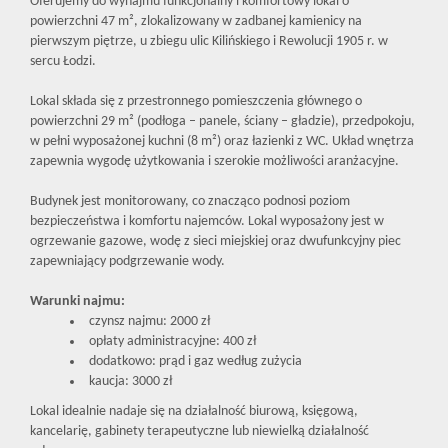
Oferujemy do wynajmu funkcjonalny i komfortowy lokal o
powierzchni 47 m², zlokalizowany w zadbanej kamienicy na
pierwszym piętrze, u zbiegu ulic Kilińskiego i Rewolucji 1905 r. w
sercu Łodzi.
Lokal składa się z przestronnego pomieszczenia głównego o
powierzchni 29 m² (podłoga – panele, ściany – gładzie), przedpokoju,
w pełni wyposażonej kuchni (8 m²) oraz łazienki z WC. Układ wnętrza
zapewnia wygodę użytkowania i szerokie możliwości aranżacyjne.
Budynek jest monitorowany, co znacząco podnosi poziom
bezpieczeństwa i komfortu najemców. Lokal wyposażony jest w
ogrzewanie gazowe, wodę z sieci miejskiej oraz dwufunkcyjny piec
zapewniający podgrzewanie wody.
Warunki najmu:
czynsz najmu: 2000 zł
opłaty administracyjne: 400 zł
dodatkowo: prąd i gaz według zużycia
kaucja: 3000 zł
Lokal idealnie nadaje się na działalność biurową, księgową,
kancelarię, gabinety terapeutyczne lub niewielką działalność