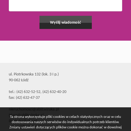
ul. Piotrkowska 132 (lok. 3 I p.)
90-062 Łódź
tel.: (42) 632-52-52, (42) 632-40-20
fax: (42) 632-47-37
nieruchomosci@ablitwinska.pl
biuro@ablitwinska.pl
Ta strona wykorzystuje pliki cookies w celach statystycznych oraz w celu
litwinska@cbn.pl
dostosowania naszych serwisów do indywidualnych potrzeb klientów.
www.ablitwinska.pl
Zmiany ustawień dotyczących plików cookie można dokonać w dowolnej