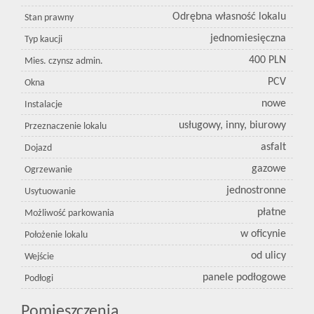
Odrębna własność lokalu
Stan prawny
jednomiesięczna
Typ kaucji
400 PLN
Mies. czynsz admin.
PCV
Okna
nowe
Instalacje
usługowy, inny, biurowy
Przeznaczenie lokalu
asfalt
Dojazd
gazowe
Ogrzewanie
jednostronne
Usytuowanie
płatne
Możliwość parkowania
w oficynie
Położenie lokalu
od ulicy
Wejście
panele podłogowe
Podłogi
Pomieszczenia