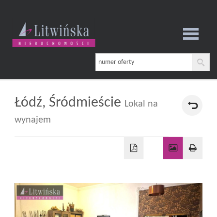
Strona
główna
Łódź,
Śródmieście
Lokal na
wynajem
O
firmie
Oferta