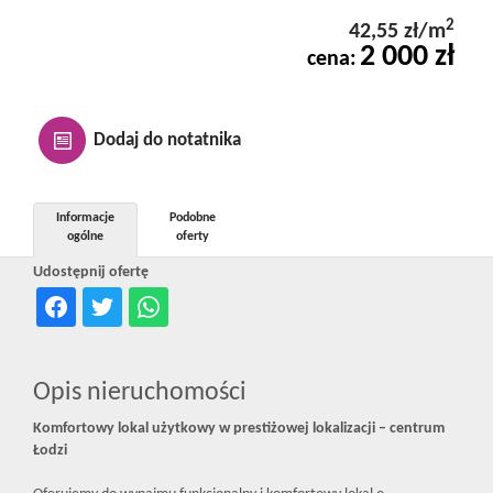
Kontakt
2
42,55 zł/m
2 000 zł
cena:
Notatnik
Dodaj do notatnika
Oferty
Informacje
Podobne
ogólne
oferty
dla
Udostępnij ofertę
inwestora
Opis nieruchomości
RODO
Komfortowy lokal użytkowy w prestiżowej lokalizacji – centrum
Łodzi