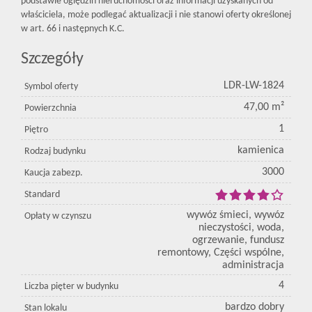
podstawie oględzin nieruchomości oraz informacji uzyskanych od
właściciela, może podlegać aktualizacji i nie stanowi oferty określonej
w art. 66 i następnych K.C.
Szczegóły
LDR-LW-1824
Symbol oferty
47,00 m²
Powierzchnia
1
Piętro
kamienica
Rodzaj budynku
3000
Kaucja zabezp.
Standard
wywóz śmieci, wywóz
Opłaty w czynszu
nieczystości, woda,
ogrzewanie, fundusz
remontowy, Części wspólne,
administracja
4
Liczba pięter w budynku
bardzo dobry
Stan lokalu