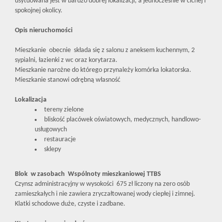
usytuowana jest w bardzo dobrej lokalizacji, a jednocześnie w cichej i
spokojnej okolicy.
Opis nieruchomości
Mieszkanie obecnie składa się z salonu z aneksem kuchennym, 2
sypialni, łazienki z wc oraz korytarza.
Mieszkanie narożne do którego przynależy komórka lokatorska.
Mieszkanie stanowi odrębną własność
Lokalizacja
tereny zielone
bliskość placówek oświatowych, medycznych, handlowo-
usługowych
restauracje
sklepy
Blok w zasobach Wspólnoty mieszkaniowej TTBS
Czynsz administracyjny w wysokości 675 zł liczony na zero osób
zamieszkałych i nie zawiera zryczałtowanej wody ciepłej i zimnej.
Klatki schodowe duże, czyste i zadbane.