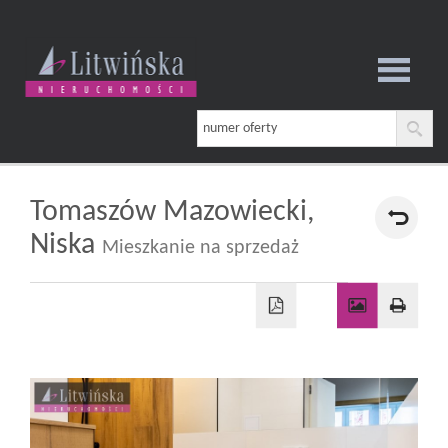
Strona
główna
Tomaszów Mazowiecki,
Niska
Mieszkanie na sprzedaż
O
firmie
Oferta