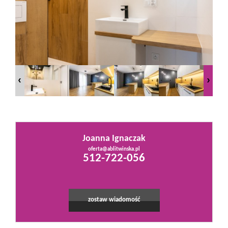
Mieszkania
Domy
Działki
Lokale
Joanna Ignaczak
oferta@ablitwinska.pl
512-722-056
Hale
Obiekty
zostaw wiadomość