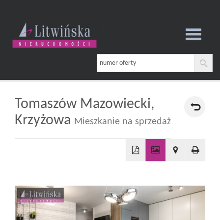
Strona
główna
Tomaszów Mazowiecki,
Krzyżowa
Mieszkanie na sprzedaż
O
firmie
+
−
Oferta