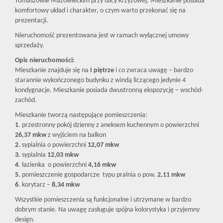
Tomaszowie Mazowieckim przy ulicy Krzyżowej. Mieszkanie posiada
komfortowy układ i charakter, o czym warto przekonać się na
prezentacji.
Nieruchomość prezentowana jest w ramach wyłącznej umowy
sprzedaży.
Opis nieruchomości:
Mieszkanie znajduje się na
I piętrze
i co zwraca uwagę – bardzo
starannie wykończonego budynku z windą liczącego jedynie 4
kondygnacje. Mieszkanie posiada dwustronną ekspozycję – wschód-
zachód.
Mieszkanie tworzą następujące pomieszczenia:
1
. przestronny pokój dzienny z aneksem kuchennym o powierzchni
26,37 mkw
z wyjściem na balkon
2.
sypialnia o powierzchni
12,07 mkw
3.
sypialnia
12,03 mkw
4
. łazienka o powierzchni
4,16 mkw
5.
pomieszczenie gospodarcze typu pralnia o pow.
2,11 mkw
6
. korytarz –
8,34 mkw
Wszystkie pomieszczenia są funkcjonalne i utrzymane w bardzo
dobrym stanie. Na uwagę zasługuje spójna kolorystyka i przyjemny
design.