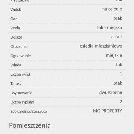
tak
Plac zabaw
na osiedle
Widok
brak
Gaz
tak - miejska
Woda
asfalt
Dojazd
osiedla mieszkaniowe
Otoczenie
miejskie
Ogrzewanie
tak
Winda
1
Liczba wind
brak
Tarasy
dwustronne
Usytuowanie
2
Liczba sypialni
MG PROPERTY
Spółdzielnia/Zarządca
Pomieszczenia