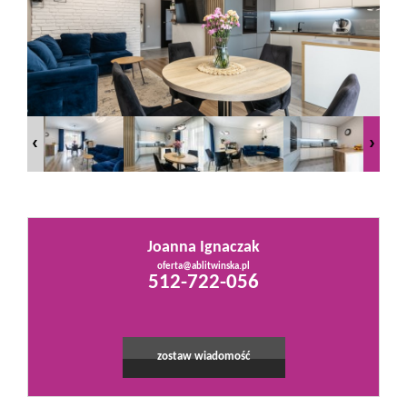
Mieszkania
Domy
Działki
Lokale
Joanna Ignaczak
oferta@ablitwinska.pl
Leaflet
|
©
OpenStreetMap
contributors
512-722-056
Hale
Obiekty
zostaw wiadomość