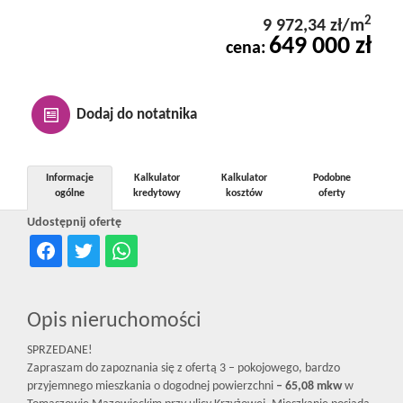
Kontakt
2
9 972,34 zł/m
649 000 zł
cena:
Notatnik
Dodaj do notatnika
Oferty
Informacje
Kalkulator
Kalkulator
Podobne
ogólne
kredytowy
kosztów
oferty
dla
Udostępnij ofertę
inwestora
Opis nieruchomości
RODO
SPRZEDANE!
Zapraszam do zapoznania się z ofertą 3 – pokojowego, bardzo
przyjemnego mieszkania o dogodnej powierzchni
– 65,08 mkw
w