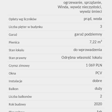
ogrzewanie, sprzątanie,
Winda, wywóz nieczystości,
wywóz śmieci
prąd, woda
Opłaty wg liczników
3
Liczba pięter w budynku
garaż podziemny
Garaż
7,22 m²
Piwnica
do wprowadzenia
Stan lokalu
Odrębna własność lokalu
Stan prawny
1 069 PLN
Czynsz zimowy
PCV
Okna
dobre
Instalacje
duży
Balkon
2
Liczba balkonów
2020
Rok budowy